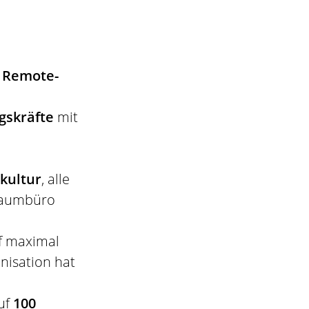
f Remote-
gskräfte
mit
kultur
, alle
ßraumbüro
f maximal
nisation hat
uf
100