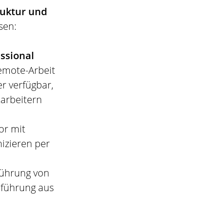
ruktur und
sen:
essional
Remote-Arbeit
er verfügbar,
tarbeitern
or mit
izieren per
nführung von
inführung aus