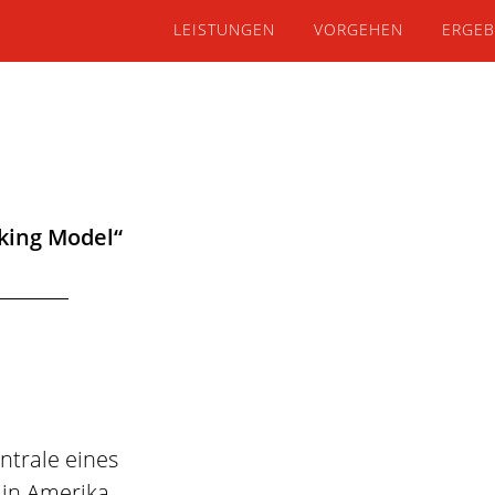
LEISTUNGEN
VORGEHEN
ERGEB
king Model“
trale eines
in Amerika,