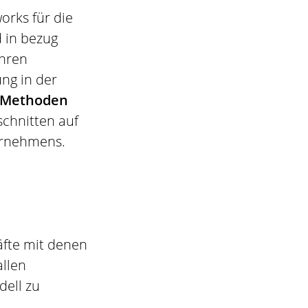
orks für die
d in bezug
ihren
ung in der
Methoden
schnitten auf
ernehmens.
fte mit denen
allen
dell zu