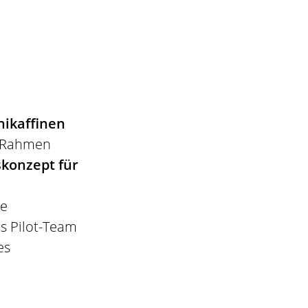
hnikaffinen
m Rahmen
skonzept für
me
s Pilot-Team
es