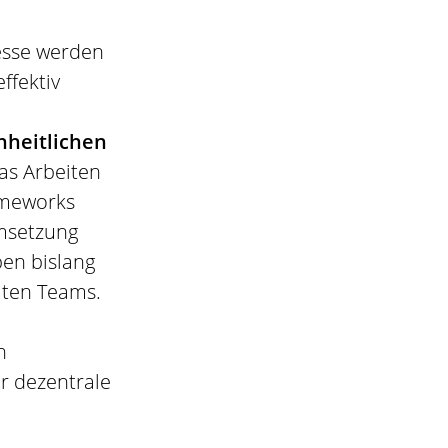
esse werden
ffektiv
nheitlichen
as Arbeiten
ameworks
msetzung
en bislang
ilten Teams.
h
ür dezentrale