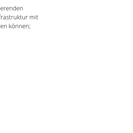
tierenden
frastruktur mit
den können;