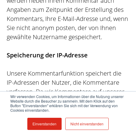
werden neben Ihrem Kommentar auch
Angaben zum Zeitpunkt der Erstellung des
Kommentars, Ihre E-Mail-Adresse und, wenn
Sie nicht anonym posten, der von Ihnen
gewählte Nutzername gespeichert.
Speicherung der IP-Adresse
Unsere Kommentarfunktion speichert die
IP-Adressen der Nutzer, die Kommentare
verfassen. Da wir Kommentare auf unserer
Wir verwenden Cookies, um Informationen über die Nutzung unserer
Seite nicht vor der Freischaltung prüfen,
Website durch die Besucher zu sammeln. Mit dem Klick auf den
Button "Einverstanden" erklären Sie sich mit der Verwendung von
benötigen wir diese Daten, um im Falle von
Cookies einverstanden.
Rechtsverletzungen wie Beleidigungen oder
Einverstanden
Nicht einverstanden
Propaganda gegen den Verfasser vorgehen